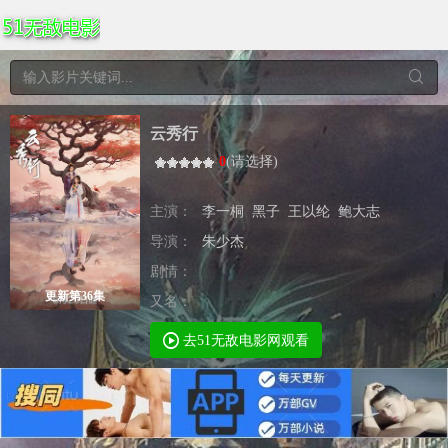
云秀行
0
(
请选择
)
主演：
李一桐
黑子
王以纶
鲍大志
导演：
朱少杰
剧情：
更新第36集
又名：
去51无敌电影网观看