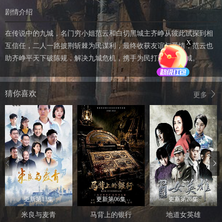
剧情介绍
在传说中的九城，名门穷小姐范云和白切黑城主齐峥从彼此试探到相
X
互信任，二人一路披荆斩棘为民谋利，最终收获友谊与爱情；范云也
助齐峥平天下破陈规，解决九城危机，携手为民打造繁荣九城。
猜你喜欢
更多
更新第13集
更新第06集
更新第26集
米良与麦青
马背上的银行
地道女英雄