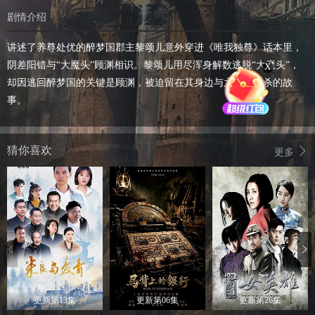
剧情介绍
讲述了养尊处优的醉梦国郡主黎颂儿意外穿进《唯我独尊》话本里，
阴差阳错与“大魔头”顾渊相识。黎颂儿用尽浑身解数逃脱“大魔头”，
X
却因逃回醉梦国的关键是顾渊，被迫留在其身边与之相爱相杀的故
事。
猜你喜欢
更多
更新第13集
更新第06集
更新第26集