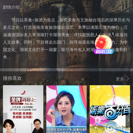
剧情介绍
节目以美食+旅游为焦点，探究美食与文旅融合背后的深厚历史与
多元文化，打造湖南美食旅游爆款综艺。本季以湘菜出海为核心，汪
X
涵邀请国际友人来湖南打卡湖湘美食，寻找能抚慰人心的湖南味道与
人文故事。同时，节目将走出国门，探寻湘菜在海外的影响力。为中
国文化、湖湘文化打开一扇窗，吸引海外友人对湖湘文化的兴趣和好
奇。
猜你喜欢
更多