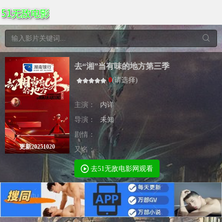
去“湘”当有味的地方第三季
0
(
请选择
)
主演：
内详
导演：
未知
剧情：
更新20251020
又名：
去51无敌电影网观看