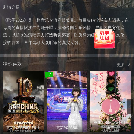
剧情介绍
《歌手2026》是一档音乐交流竞技节目。节目集结全球实力唱将，在
每周的直播比拼中高能开唱，演绎各国音乐风情、展现各自文化底
X
蕴，以超水准演唱实力打造听觉盛宴，以旋律为纽带联结世界文化，
接收各国、各年龄段大众听审的真实反馈。
猜你喜欢
更多
4.5
更新20260808第1期陪
更新20260808第7期上
更新20260808
看下