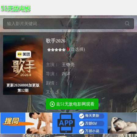
歌手2026
0
(
请选择
)
主演：
王铮亮
导演：
内详
剧情：
更新20260808加更版
第12期
又名：
去51无敌电影网观看