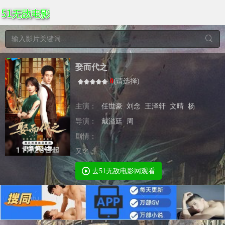
娶而代之
0
(
请选择
)
主演：
任世豪
刘念
王泽轩
文晴
杨
导演：
戴溢廷
周
剧情：
更新第24集
又名：
去51无敌电影网观看