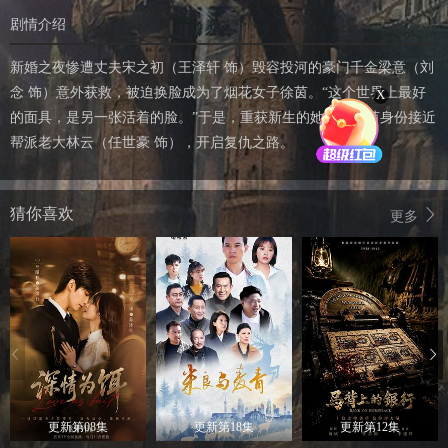
剧情介绍
新婚之夜惨遭丈夫宋之初（王泽轩 饰）毁容投河的豪门千金梁意（刘
念 饰）意外获救，被迫换脸成为了烟花女子徐茵。“这个世界上最好
X
的面具，是另一张活着的脸。”于是，重获新生的她利用徐茵身份接近
帮派老大林云（任世豪 饰），开启复仇之路。
猜你喜欢
更多
更新第08集
更新第18集
更新第12集