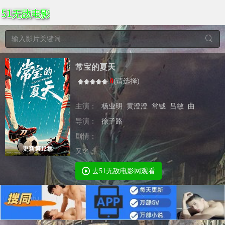
常宝的夏天
0
(
请选择
)
主演：
杨业明
黄澄澄
常铖
吕敏
曲
导演：
徐子路
剧情：
更新第12集
又名：
去51无敌电影网观看