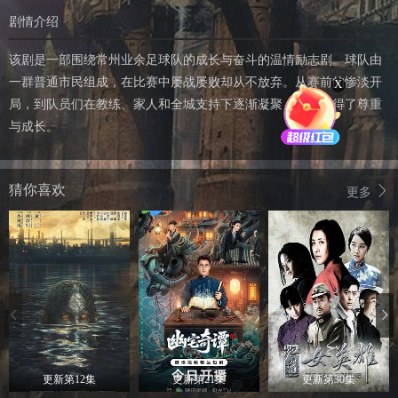
剧情介绍
该剧是一部围绕常州业余足球队的成长与奋斗的温情励志剧。球队由
一群普通市民组成，在比赛中屡战屡败却从不放弃。从赛前的惨淡开
X
局，到队员们在教练、家人和全城支持下逐渐凝聚，最终赢得了尊重
与成长。
猜你喜欢
更多
更新第12集
更新第21集
更新第30集