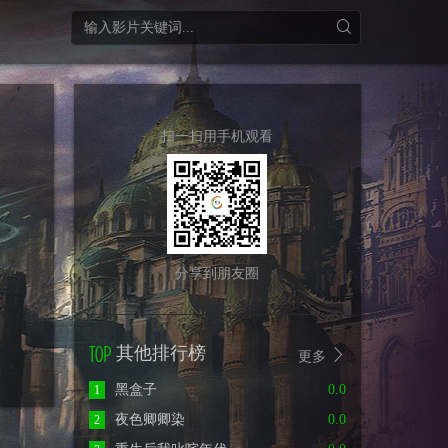
扫一扫用手机观看
分享到朋友圈
其他排行榜
更多
黑盒子
0.0
1
夜色卿卿染
0.0
2