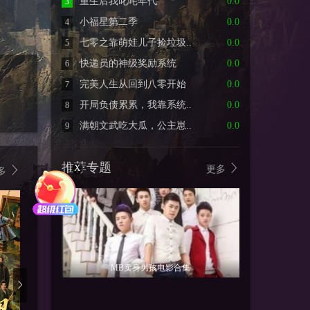
重生后我叱咤年代
0.0
3
小福星第二季
0.0
4
七零之靠萌娃儿子捡垃圾..
0.0
5
快递员的神级奖励系统
0.0
6
完美人生从回到八零开始
0.0
7
开局负债累累，我靠系统..
0.0
8
满朝文武吃大瓜，公主崽..
0.0
9
推荐专题
X
更多
多
MB卖身男孩电影合集