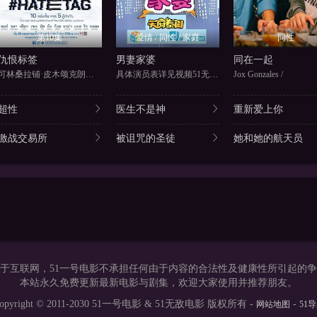
第10集
爱情 / 同性 / 家庭
同性
仇恨标签
男妻家婆
同在一起
可林桑拉铺·皮木颂克朗、萨达农
具体演员表详见视频51无敌电影
Jox Gonzales /
超性
医生不是神
重新爱上你
激战交易所
被诅咒的圣徒
她和她的航天员
于互联网，51一号电影不承担任何由于内容的合法性及健康性所引起的
本站永久免费更新最新电影与剧集，欢迎大家使用并推荐朋友。
opyright © 2011-2030 51一号电影 & 51无敌电影 版权所有 -
-
网站地图
51