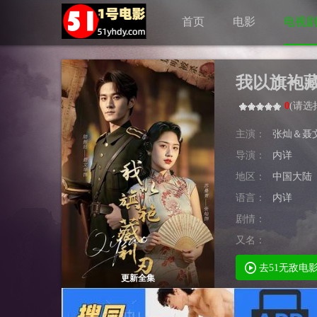
首页
电影
电视
我以旗袍
0
(
请选
主演：
张灿＆聂
导演：
内详
地区：
中国大陆
语言：
内详
剧情：
又名：
去51无敌电
更新全集