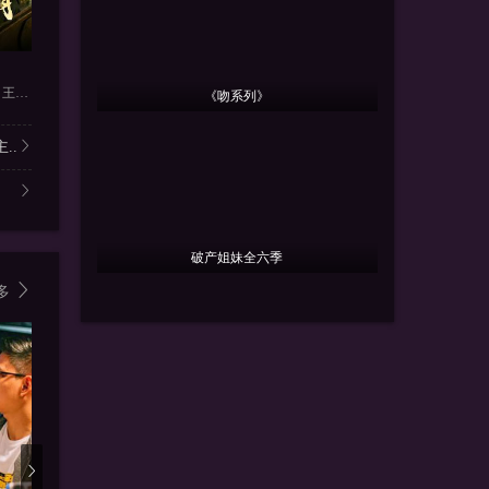
更新全集
更新全集
更
穿越1996，我成了我妈男闺蜜
寿宴掀桌，隐忍四年我封神
韩叙＆柳颖＆郭晓宇＆王俊华
王秝乔＆杨了＆上官筠杰
商琪&侯青念&
张宇翔＆高
《吻系列》
..
破产姐妹全六季
多
2.5
2.0
2.5