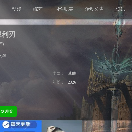
剧
动漫
综艺
同性耽美
活动公告
资讯
藏利刃
择
)
文华
类型：
其他
年份：
2026
影网观看