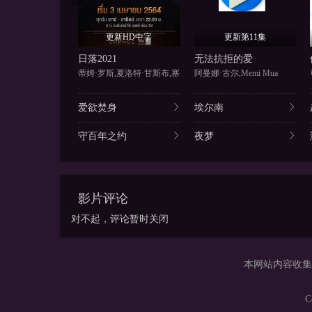
更新HD中字
更新第11集
日落2021
无法抗拒的爱
蒂姆·罗斯,夏洛特·甘斯布,塞
阿曼娜·古尔,Memi Mua
爱欲焚身
埃尔南
守百年之约
夜梦
影片评论
对不起，评论暂时关闭
本网站内容收集
C