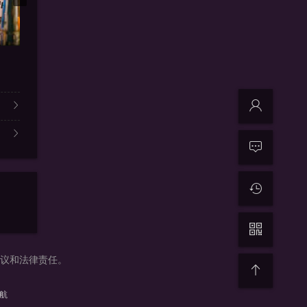
更新13
同性 / 喜剧
玩色男人
基友三贱客
寂寞不断
温·吉拉帕特·乌塔亚南农,Pa
具体演员表详见视频51无敌电影
桑迪诺马丁
争议和法律责任。
导航