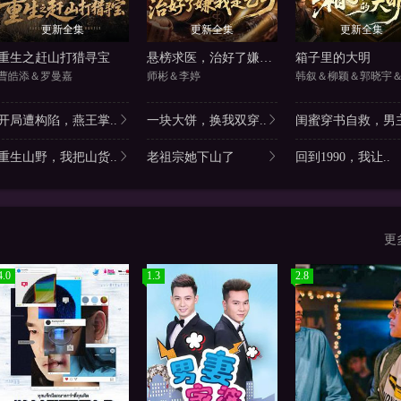
更新全集
更新全集
更新全集
重生之赶山打猎寻宝
悬榜求医，治好了嫌我是乞丐
箱子里的大明
曹皓添＆罗曼嘉
师彬＆李婷
开局遭构陷，燕王掌..
一块大饼，换我双穿..
闺蜜穿书自救，男主
重生山野，我把山货..
老祖宗她下山了
回到1990，我让..
更
4.0
1.3
2.8