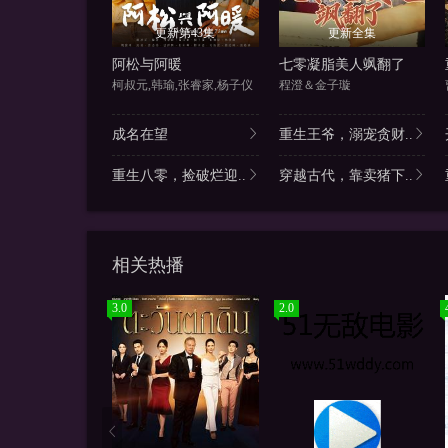
更新第43集
更新全集
阿松与阿暖
七零凝脂美人飒翻了
柯叔元,韩瑜,张睿家,杨子仪
程澄＆金子璇
成名在望
重生王爷，溺宠贪财..
重生八零，捡破烂迎..
穿越古代，靠卖猪下..
相关热播
3.0
2.0