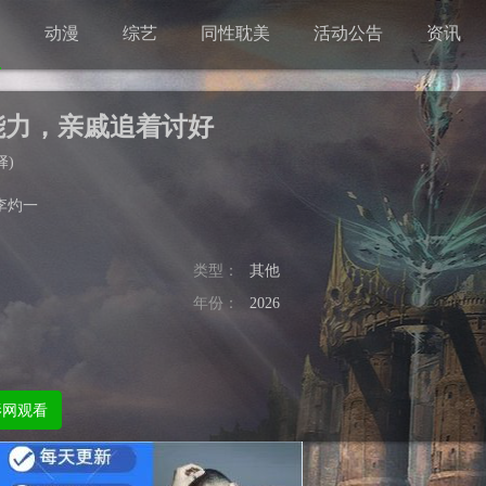
剧
动漫
综艺
同性耽美
活动公告
资讯
能力，亲戚追着讨好
择
)
李灼一
类型：
其他
年份：
2026
影网观看