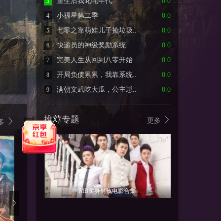
重生后我叱咤年代
0.0
3
小福星第二季
0.0
4
七零之靠萌娃儿子捡垃圾..
0.0
5
快递员的神级奖励系统
0.0
6
完美人生从回到八零开始
0.0
7
开局负债累累，我靠系统..
0.0
8
满朝文武吃大瓜，公主崽..
0.0
9
推荐专题
X
更多
多
MB卖身男孩电影合集