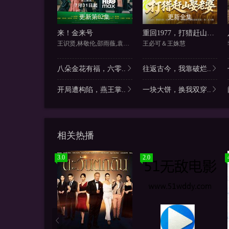
更新第02集
更新全集
来！金来号
重回1977，打猎赶山娶老婆
王识贤,林敬伦,邵雨薇,袁澧林
王必可＆王姝慧
八朵金花有福，六零..
往返古今，我靠破烂..
开局遭构陷，燕王掌..
一块大饼，换我双穿..
相关热播
3.0
2.0