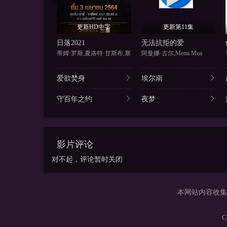
更新HD中字
更新第11集
日落2021
无法抗拒的爱
蒂姆·罗斯,夏洛特·甘斯布,塞
阿曼娜·古尔,Memi Mua
爱欲焚身
埃尔南
守百年之约
夜梦
影片评论
对不起，评论暂时关闭
本网站内容收集
C