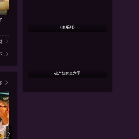
更新全集
更新全集
更
了
重生之赶山打猎寻宝
悬榜求医，治好了嫌我是乞丐
箱子里的
曹皓添＆罗曼嘉
师彬＆李婷
《吻系列》
..
..
破产姐妹全六季
多
2.5
2.0
2.5