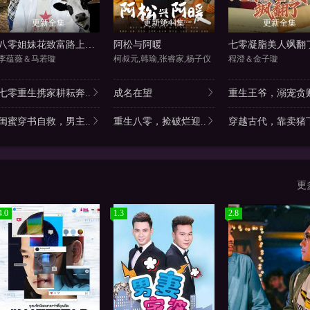
更新全集
更新第44集
更新全集
八零姐妹花致富路上捡个他
阿松与阿暖
七零凝脂美人飒翻
李蕴薇＆马若璇
柯叔元,韩瑜,张睿家,杨子仪
程澄＆金子璇
七零重生携家耕耘奔..
成名在望
重生王爷，溺宠贪财
闺蜜穿书自救，男主..
重生八零，捡破烂迎..
穿越古代，靠卖猪下
更
4.0
1.3
2.8