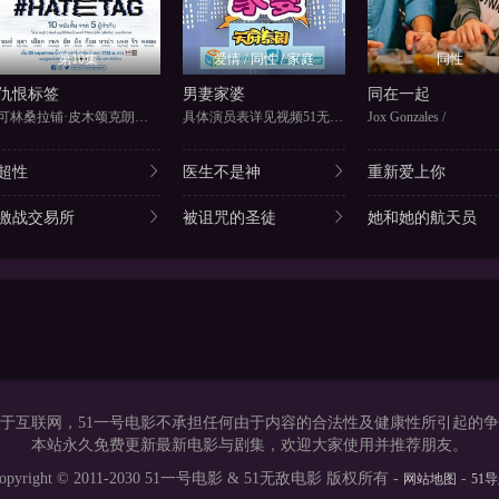
第10集
爱情 / 同性 / 家庭
同性
仇恨标签
男妻家婆
同在一起
可林桑拉铺·皮木颂克朗、萨达农
具体演员表详见视频51无敌电影
Jox Gonzales /
超性
医生不是神
重新爱上你
激战交易所
被诅咒的圣徒
她和她的航天员
于互联网，51一号电影不承担任何由于内容的合法性及健康性所引起的
本站永久免费更新最新电影与剧集，欢迎大家使用并推荐朋友。
opyright © 2011-2030 51一号电影 & 51无敌电影 版权所有 -
-
网站地图
51