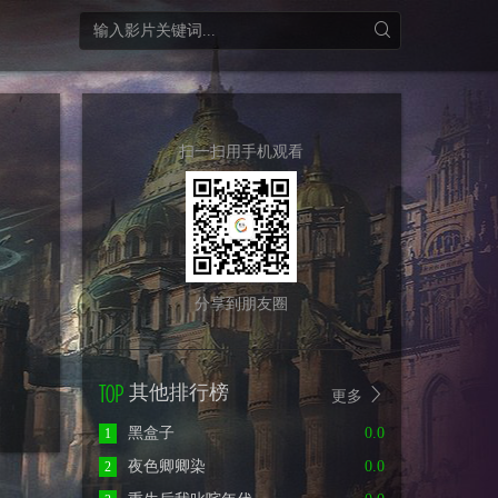
扫一扫用手机观看
分享到朋友圈
其他排行榜
更多
黑盒子
0.0
1
夜色卿卿染
0.0
2