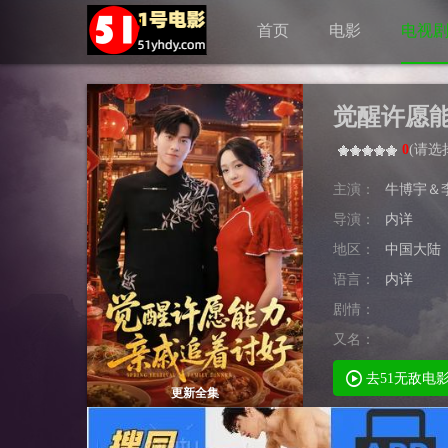
首页
电影
电视
觉醒许愿
0
(
请选
主演：
牛博宇＆
导演：
内详
地区：
中国大陆
语言：
内详
剧情：
又名：
去51无敌电
更新全集