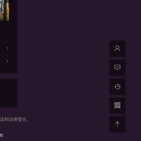
更新13
同性 / 喜剧
玩色男人
基友三贱客
寂寞不断
温·吉拉帕特·乌塔亚南农,Pa
具体演员表详见视频51无敌电影
桑迪诺马丁
争议和法律责任。
导航