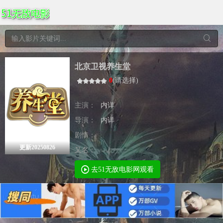
北京卫视养生堂
0
(
请选择
)
主演：
内详
导演：
内详
剧情：
更新20250826
又名：
去51无敌电影网观看