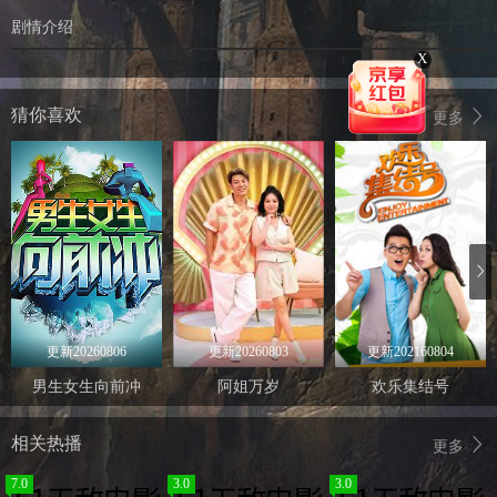
剧情介绍
X
猜你喜欢
更多
更新20260806
更新20260803
更新202160804
男生女生向前冲
阿姐万岁
欢乐集结号
相关热播
更多
7.0
3.0
3.0