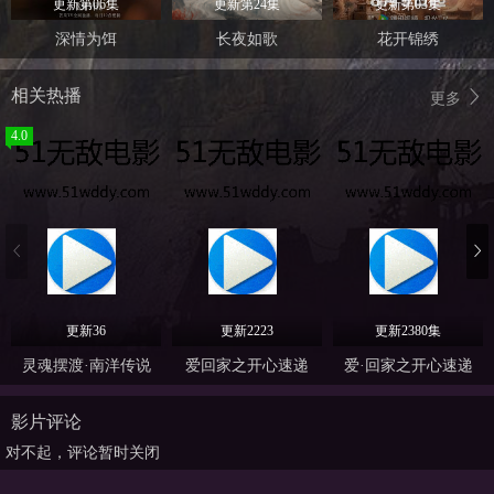
更新第06集
更新第24集
更新第03集
深情为饵
长夜如歌
花开锦绣
相关热播
更多
4.0
更新36
更新2223
更新2380集
灵魂摆渡·南洋传说
爱回家之开心速递
爱·回家之开心速递
影片评论
对不起，评论暂时关闭