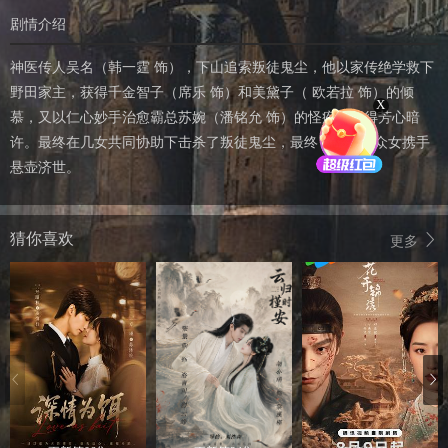
剧情介绍
神医传人吴名（韩一霆 饰），下山追索叛徒鬼尘，他以家传绝学救下
野田家主，获得千金智子（席乐 饰）和美黛子（ 欧若拉 饰）的倾
X
慕，又以仁心妙手治愈霸总苏婉（潘铭允 饰）的怪疾，赢得芳心暗
许。最终在几女共同协助下击杀了叛徒鬼尘，最终，吴名与众女携手
悬壶济世。
猜你喜欢
更多