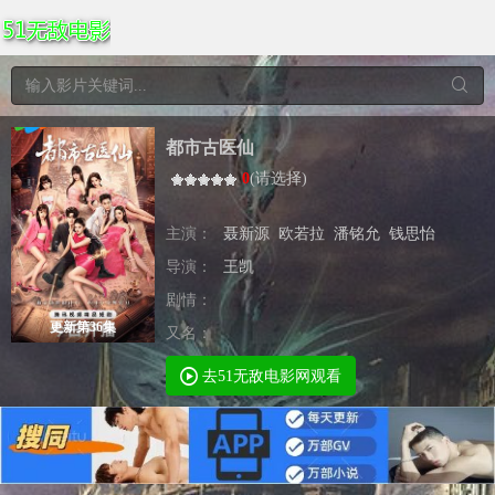
都市古医仙
0
(
请选择
)
主演：
聂新源
欧若拉
潘铭允
钱思怡
导演：
王凯
剧情：
更新第36集
又名：
去51无敌电影网观看