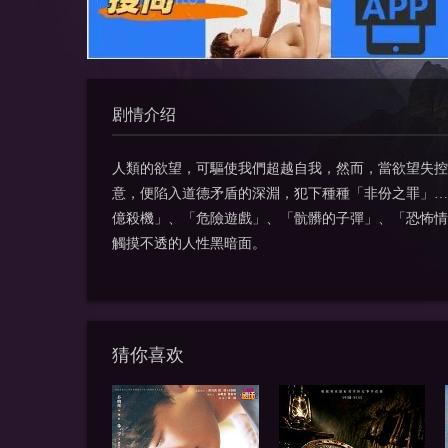
剧情介绍
人類的欲望，可驅使我們超越自我，然而，當欲望失控
意，便陷入道德矛盾的深淵，犯下種種「非份之罪」…
億殺機」、「危險遊戲」、「骯髒的子彈」、「恐怖情
觸摸不透的人性黑暗面。
猜你喜欢