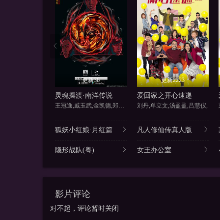
更新36
更新2223
灵魂摆渡·南洋传说
爱回家之开心速递
王冠逸,戚玉武,金凯德,郑斌辉
刘丹,单立文,汤盈盈,吕慧仪,
狐妖小红娘·月红篇
凡人修仙传真人版
隐形战队(粤)
女王办公室
影片评论
对不起，评论暂时关闭