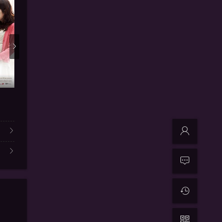
更新第04集
41集全
更新
被困在大阪的男孩
墨雨云间
百花杀
汪子航,秦佳林
吴谨言,王星越,陈鑫海,梁永棋
郑希怡,孟子