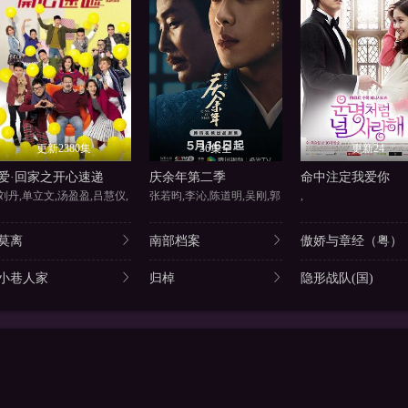
更新2380集
36集全
更新24
爱·回家之开心速递
庆余年第二季
命中注定我爱你
刘丹,单立文,汤盈盈,吕慧仪,
张若昀,李沁,陈道明,吴刚,郭
,
莫离
南部档案
傲娇与章经（粤）
小巷人家
归棹
隐形战队(国)