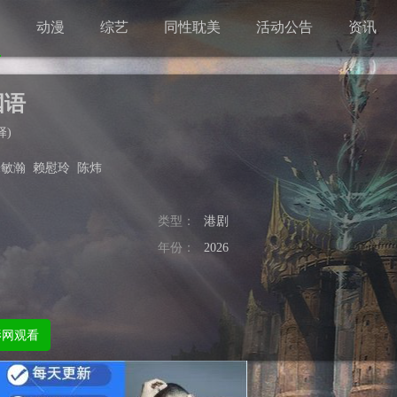
剧
动漫
综艺
同性耽美
活动公告
资讯
国语
择
)
朱敏瀚
赖慰玲
陈炜
类型：
港剧
年份：
2026
影网观看