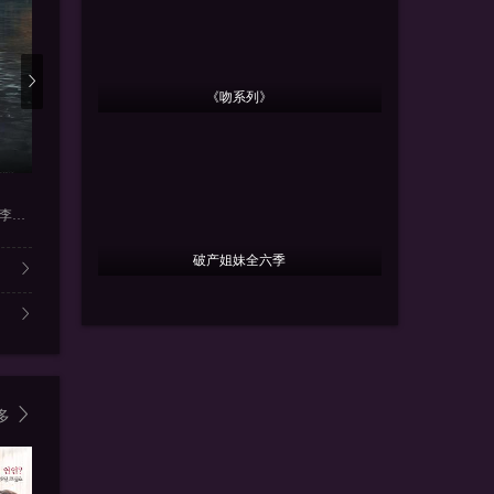
《吻系列》
更新第28集
更新第26集
更新
地道女英雄
江海潮生
第五立面
樊少皇,再米热,骆达华,李若希
果靖霖,杨子骅,王雅捷,井凌潇
臧金生,焦刚,海一天,杨立新,
张陆,奚望,
破产姐妹全六季
多