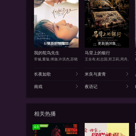
更新第06集
更新第08集
我的鸵鸟先生
马背上的银行
常铖,董璇,傅迦,许淇杰,苏晓
王全有,杜志国,郑卫莉,周舟,
长夜如歌
米良与麦青
南戏
夜语记
相关热播
4.0