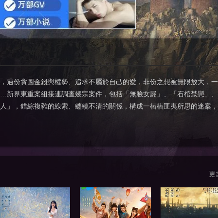
，過份貪圖金錢與權勢、追求不屬於自己的愛，非份之想被無限放大，一
…新界東重案組接連調查幾宗案件，包括「無臉女屍」、「石棺禁戀」、
人」，錯綜複雜的線索、纏繞不清的關係，構成一樁樁匪夷所思的迷案，
更