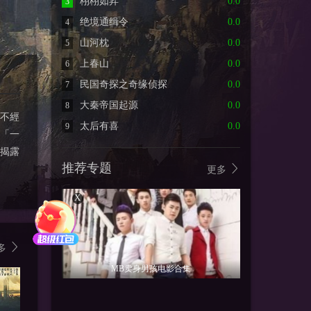
栩栩如昇
0.0
3
绝境通缉令
0.0
4
山河枕
0.0
5
上春山
0.0
6
民国奇探之奇缘侦探
0.0
7
大秦帝国起源
0.0
8
不經
太后有喜
0.0
9
「一
揭露
推荐专题
更多
X
多
MB卖身男孩电影合集