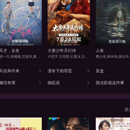
更新第16集
更新第12集
更新第10集
天才，女友
大唐少年天行传
人鱼
胡一天,田曦薇,厉嘉琪,夏浩然
卢思宇,王培熙,石夏沫,汪轩宇
兵自风中来
凛冬下的罪恶
盲盒
幽宅奇谭
御廷谣
我当卧底这件事
更