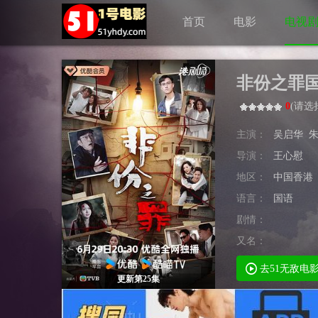
首页
电影
电视
非份之罪
0
(
请选
主演：
吴启华
导演：
王心慰
地区：
中国香港
语言：
国语
剧情：
又名：
去51无敌电
更新第25集