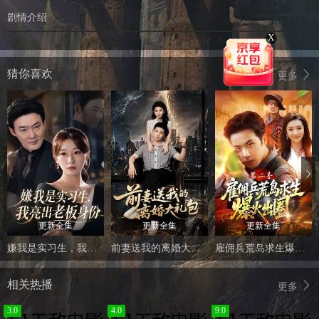
剧情介绍
X
猜你喜欢
更多
更新全集
更新全集
更新全集
嫌我是实习生，我亮出老板身份
前妻送我的离婚大礼包
雇佣兵荒岛求生爆火出圈第二季
相关热播
更多
3.0
4.0
9.0