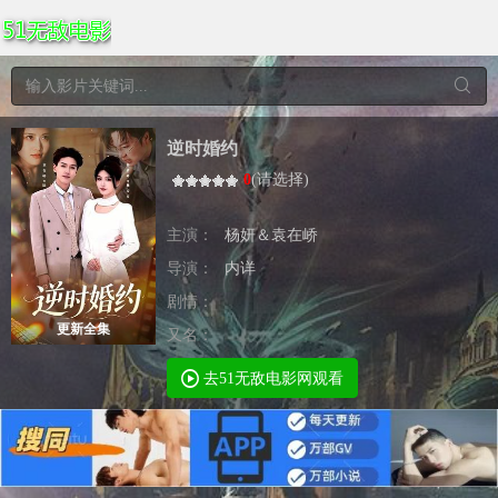
逆时婚约
0
(
请选择
)
主演：
杨妍＆袁在峤
导演：
内详
剧情：
更新全集
又名：
去51无敌电影网观看