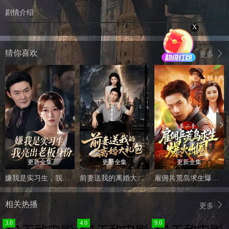
剧情介绍
X
猜你喜欢
更多
更新全集
更新全集
更新全集
嫌我是实习生，我亮出老板身份
前妻送我的离婚大礼包
雇佣兵荒岛求生爆火出圈第二季
相关热播
更多
3.0
4.0
9.0