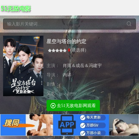
星空与塔台的约定
0
(
请选择
)
主演：
肖雨＆成岳＆冯建宇
导演：
内详
剧情：
更新全集
又名：
去51无敌电影网观看