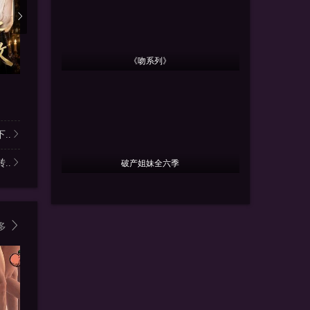
《吻系列》
更新全集
更新全集
更
神女青岑
沈夫人谁也不惯着
无敌大小
李芮峤＆张媛媛
范瑞雪＆宋骏
陈俊羽＆孙
..
..
破产姐妹全六季
多
3.1
3.2
3.3