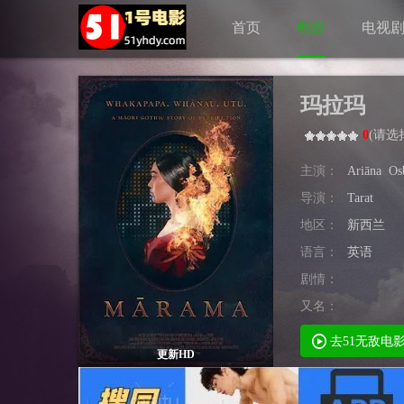
首页
电影
电视
玛拉玛
0
(
请选
主演：
Ariāna
Os
导演：
Tarat
地区：
新西兰
语言：
英语
剧情：
又名：
去51无敌电
更新HD