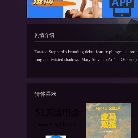
剧情介绍
Taratoa Stappard’s brooding debut feature plunges us into 
long and twisted shadows. Mary Stevens (Ariāna Osborne),
猜你喜欢