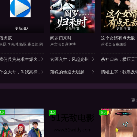
更新HD
更新全集
更新全集
猎虎贰
阎罗归来时
这个女婿有点无敌
康磊,李先时,杨亚,崔金迪,阿
卢文洁＆谢伊博
苏泓奕＆秦璐瑶
雇佣兵荒岛求生爆火..
玄医入世：风起光州
杀神归来，横压天下
什么大哥，叫我高律..
落魄的他逆天崛起
情绪主宰：我靠反转
更
9.0
3.5
6.0