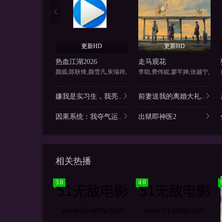
更新HD
更新HD
热血江湖2026
走马观花
颜嫣,陈耿锋,颜雪凡,朱瑞祥,
李聪,费伟妮,廖芊婵,张越宁,
嫌我是实习生，我亮..
前妻送我的离婚大礼..
因果系统：我夺气运..
出狱即神医2
相关热播
3.0
4.0