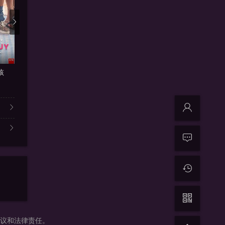
HD高清
HD高
孩
双程2
同流合乌
爱很烂
乙帅 / 向皓 / 高泰宇 /
贺飞,周德邦,钱靖雯
卢希安 徐瑞
争议和法律责任。