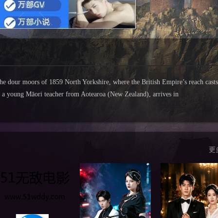
the dour moors of 1859 North Yorkshire, where the British Empire’s reach casts
 a young Māori teacher from Aotearoa (New Zealand), arrives in
更