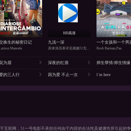
更新1080P
HD高清
更新HD
交换生的秘密日记
九浅一深
一个女孩和一个男
Larissa Manoela
具体演员表详见视频51无敌电影
Rosh Barman,Pau
花为眉
深夜的红酒
师生孽情/师生情缘
爱的三人行
因为爱 不止一次
l`m here
于互联网，51一号电影不承担任何由于内容的合法性及健康性所引起的