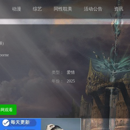
剧
动漫
综艺
同性耽美
活动公告
资讯
择
)
borne
类型：
爱情
年份：
2025
影网观看