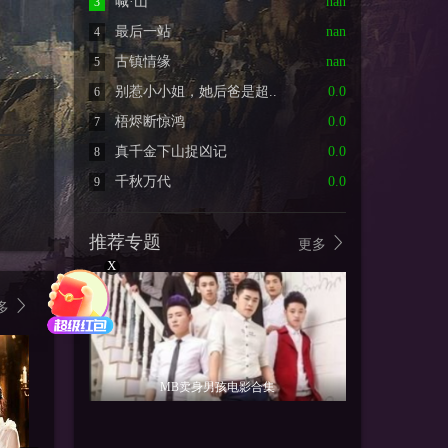
喊·山
nan
3
最后一站
nan
4
古镇情缘
nan
5
别惹小小姐，她后爸是超..
0.0
6
梧烬断惊鸿
0.0
7
真千金下山捉凶记
0.0
8
千秋万代
0.0
9
推荐专题
更多
X
多
MB卖身男孩电影合集