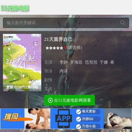
21天重养自己
0
(
请选择
)
主演：
李静
罗海琼
范湉湉
于娜
蒋
导演：
内详
剧情：
更新20260722第10期
又名：
去51无敌电影网观看