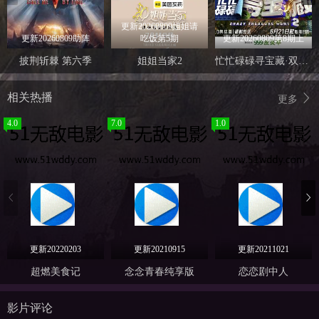
更新20260809姐姐请
更新20260809助阵
吃饭第5期
更新20260809第8期上
披荆斩棘 第六季
姐姐当家2
忙忙碌碌寻宝藏·双人成行季
相关热播
更多
4.0
7.0
1.0
更新20220203
更新20210915
更新20211021
超燃美食记
念念青春纯享版
恋恋剧中人
影片评论