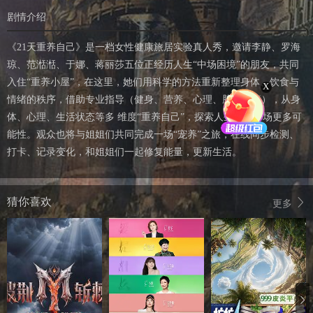
剧情介绍
《21天重养自己》是一档女性健康旅居实验真人秀，邀请李静、罗海
琼、范湉湉、于娜、蒋丽莎五位正经历人生“中场困境”的朋友，共同
入住“重养小屋”，在这里，她们用科学的方法重新整理身体、饮食与
X
情绪的秩序，借助专业指导（健身、营养、心理、脑科学等），从身
体、心理、生活状态等多 维度“重养自己”，探索人生的下半场更多可
能性。观众也将与姐姐们共同完成一场“宠养”之旅，在线同步检测、
打卡、记录变化，和姐姐们一起修复能量，更新生活。
猜你喜欢
更多