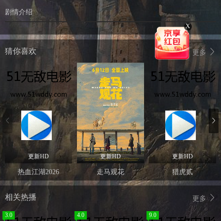
剧情介绍
X
猜你喜欢
更多
更新HD
更新HD
更新HD
热血江湖2026
走马观花
猎虎贰
相关热播
更多
3.0
4.0
9.0