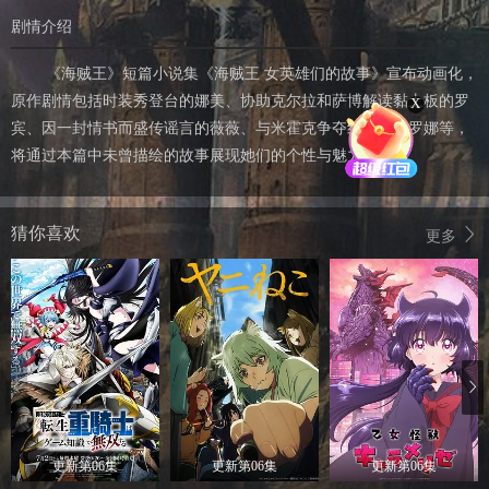
剧情介绍
《海贼王》短篇小说集《海贼王 女英雄们的故事》宣布动画化，
原作剧情包括时装秀登台的娜美、协助克尔拉和萨博解读黏土板的罗
X
宾、因一封情书而盛传谣言的薇薇、与米霍克争夺红酒的佩罗娜等，
将通过本篇中未曾描绘的故事展现她们的个性与魅力。
猜你喜欢
更多
更新第06集
更新第06集
更新第06集