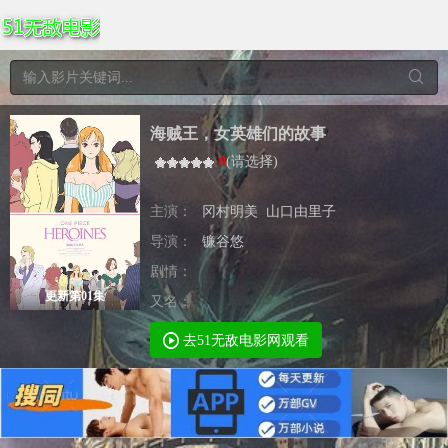
海贼王，女英雄们的故事
0
(
请选择
)
主演：
冈村明美
山口由里子
导演：
镰谷悠
剧情：
更新第01集
又名：
去51无敌电影网观看