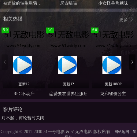
被追放的转生重骑士用游戏知识开无双
尼古喵喵
少女怪兽焦糖味
相关热播
更多
5.0
8.0
6.0
更新12
更新12
更新1080P
RPG不动产
恋爱要在世界征服后
龙和雀斑公主
影片评论
对不起，评论暂时关闭
Copyright © 2011-2030 51一号电影 & 51无敌电影 版权所有 -
-
网站地图
51