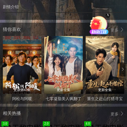
剧情介绍
X
猜你喜欢
更多
更新第43集
更新全集
更新全集
阿松与阿暖
七零凝脂美人飒翻了
重生之赶山打猎寻宝
相关热播
更多
3.0
2.0
4.0