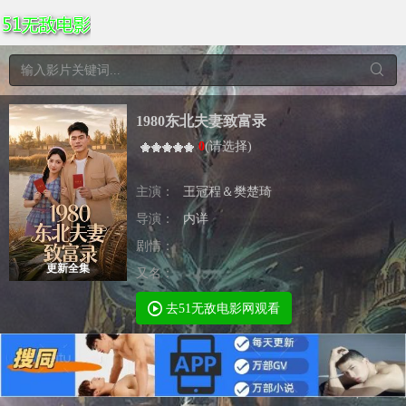
1980东北夫妻致富录
0
(
请选择
)
主演：
王冠程＆樊楚琦
导演：
内详
剧情：
更新全集
又名：
去51无敌电影网观看