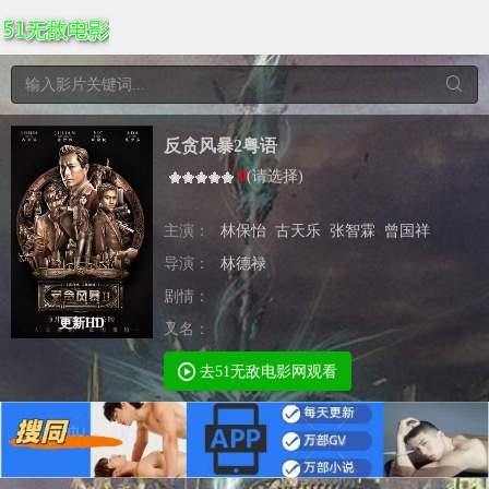
反贪风暴2粤语
0
(
请选择
)
主演：
林保怡
古天乐
张智霖
曾国祥
导演：
林德禄
剧情：
更新HD
又名：
去51无敌电影网观看