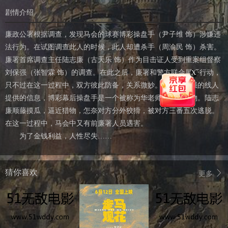
剧情介绍
廉政公署根据调查，发现马会的球赛博彩操盘手（尹子维 饰）涉嫌违
法行为。在试图调查此人的时候，此人却遭杀手（周渝民 饰）杀害。
廉署首席调查主任陆志廉（古天乐 饰）作为目击证人受到重案组督察
X
刘保强（张智霖 饰）的调查。在此之后，廉署和警方联合展开行动，
只不过在这一过程中，双方彼此防备，关系微妙。根据刘保强的线人
提供的信息，博彩幕后操盘手是一个被称为华老师的神秘人物。陆志
廉顺藤摸瓜，逼近猎物，怎奈对方分外狡猾，被对方三番五次逃脱。
在这一过程中，马会中又有前廉署人员遇害。
为了金钱利益，人性尽失……
猜你喜欢
更多