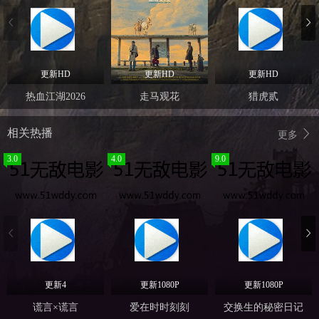
更新HD
更新HD
更新HD
热血江湖2026
走马观花
猎虎贰
相关热播
更多
3.0
4.0
9.0
更新4
更新1080P
更新1080P
谎言×谎言
爱在时时刻刻
交换生的秘密日记