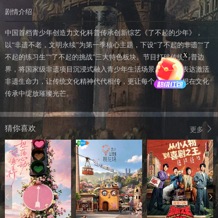
剧情介绍
中国首档青少年创造力文化科普传承创新综艺《了不起的少年》，
以“非遗不老，文明永续”为第一季核心主题，下设“了不起的非遗”“了
X
不起的练习生”“了不起的挑战”三大特色板块。节目打破传统科普边
界，将国家级非遗项目沉浸式融入青少年生活场景，用创新表达激活
非遗生命力，让传统文化精神代代相传，更让每个少年的梦想在文化
传承中绽放璀璨光芒。
猜你喜欢
更多