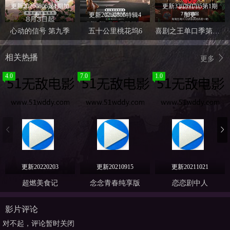
更新20260806第1期加
更新320260705第1期
更上
更新20260806特辑4
加更
心动的信号 第九季
五十公里桃花坞6
喜剧之王单口季第三季
相关热播
更多
4.0
7.0
1.0
更新20220203
更新20210915
更新20211021
超燃美食记
念念青春纯享版
恋恋剧中人
影片评论
对不起，评论暂时关闭