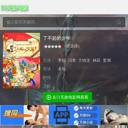
了不起的少年
0
(
请选择
)
主演：
李锐
冯青
方锦龙
林跃
姜潮
导演：
未知
剧情：
更新20260802
又名：
去51无敌电影网观看