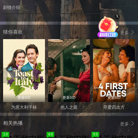
剧情介绍
X
猜你喜欢
更多
更新HD
更新HD
更新HD
为意大利干杯
他人之眼
寻爱四次方
相关热播
更多
3.0
4.0
9.0