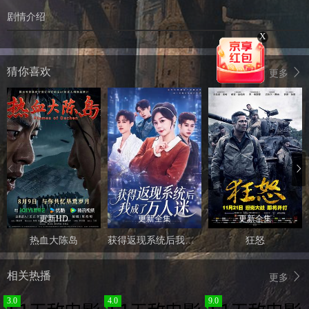
剧情介绍
X
猜你喜欢
更多
更新HD
更新全集
更新全集
热血大陈岛
获得返现系统后我成了万人迷
狂怒
相关热播
更多
3.0
4.0
9.0