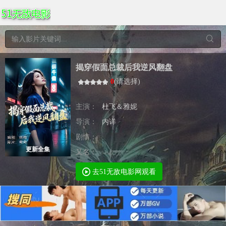
揭穿假面总裁后我逆风翻盘
0
(
请选择
)
主演：
杜飞＆雅妮
导演：
内详
剧情：
更新全集
又名：
去51无敌电影网观看