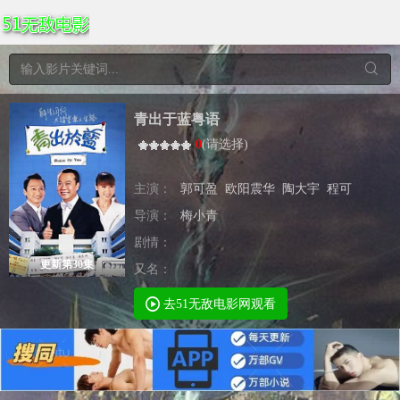
青出于蓝粤语
0
(
请选择
)
主演：
郭可盈
欧阳震华
陶大宇
程可
导演：
梅小青
剧情：
更新第30集
又名：
去51无敌电影网观看