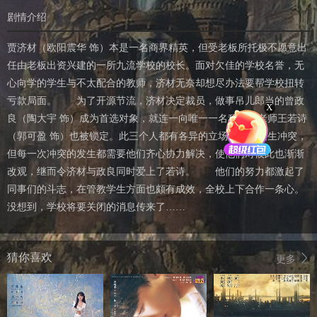
剧情介绍
贾济材（欧阳震华 饰）本是一名商界精英，但受老板所托极不愿意出
任由老板出资兴建的一所九流学校的校长。面对欠佳的学校名誉，无
心向学的学生与不太配合的教师，济材无奈却想尽办法要帮学校扭转
亏款局面。 为了开源节流，济材决定裁员，做事吊儿郎当的曾政
X
良（陶大宇 饰）成为首选对象，就连一向唯一一名积极的老师王若诗
（郭可盈 饰）也被锁定。此三个人都有各异的立场，常常发生冲突，
但每一次冲突的发生都需要他们齐心协力解决，使他们对彼此也渐渐
改观，继而令济材与政良同时爱上了若诗。 他们的努力都激起了
同事们的斗志，在管教学生方面也颇有成效，全校上下合作一条心。
没想到，学校将要关闭的消息传来了……
猜你喜欢
更多