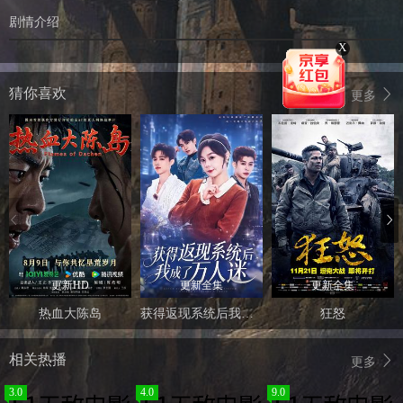
剧情介绍
X
猜你喜欢
更多
更新HD
更新全集
更新全集
热血大陈岛
获得返现系统后我成了万人迷
狂怒
相关热播
更多
3.0
4.0
9.0