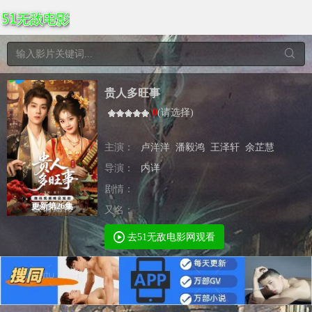
贵人多旺事
0
(
请选择
)
主演：
卢洋洋
潘毅鸿
王泽轩
余芷慧
导演：
内详
剧情：
更新第26集
又名：
去51无敌电影网观看