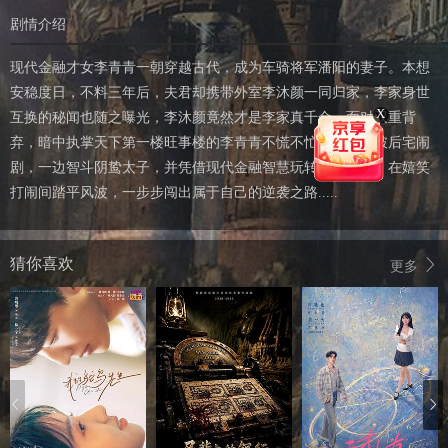
剧情介绍
现代金融才女李青青一朝穿越古代，成为车骑将军潘阳的妻子。本想
安稳度日，不料三年后，夫君却携带外室李沐颜一同归家，李家身世
X
互换的秘闻也随之曝光，李沐颜竟然才是李家真千金。面对双重背
弃，暗中执掌天下第一楼旺事楼的李青青不慌不忙，一边巧破后宅闹
剧，一边智斗阴鸷太子，并凭借现代金融智慧玩转古代商圈，在嬉笑
打闹间踏平风波，一步步闯出属于自己的逆袭之路.....
猜你喜欢
更多