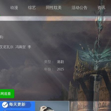
剧
动漫
综艺
同性耽美
活动公告
资讯
择
)
·艾尼瓦尔
冯琬贺
李
类型：
港剧
年份：
2025
影网观看