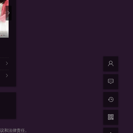
更新第04集
41集全
更新
被困在大阪的男孩
墨雨云间
百花杀
汪子航,秦佳林
吴谨言,王星越,陈鑫海,梁永棋
郑希怡,孟子
争议和法律责任。