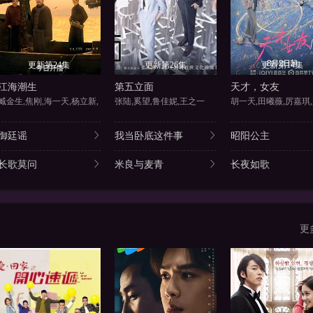
更新第24集
更新第26集
更新第14集
江海潮生
第五立面
天才，女友
臧金生,焦刚,海一天,杨立新,
张陆,奚望,鲁佳妮,王之一
御廷谣
我当卧底这件事
昭阳公主
长歌莫问
米良与麦青
长夜如歌
更