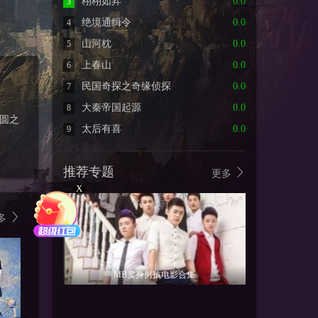
栩栩如昇
0.0
3
绝境通缉令
0.0
4
山河枕
0.0
5
上春山
0.0
6
民国奇探之奇缘侦探
0.0
7
大秦帝国起源
0.0
8
圆之
太后有喜
0.0
9
推荐专题
更多
X
多
MB卖身男孩电影合集