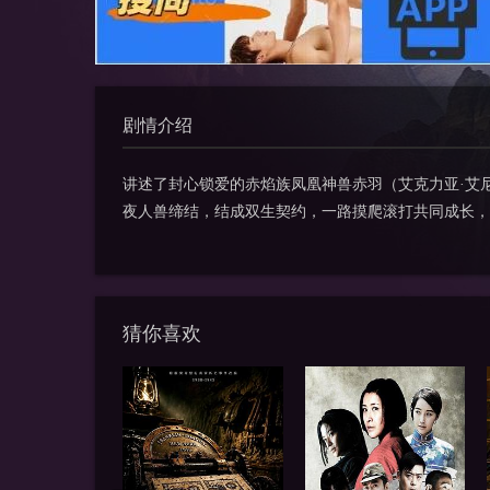
剧情介绍
讲述了封心锁爱的赤焰族凤凰神兽赤羽（艾克力亚·艾
夜人兽缔结，结成双生契约，一路摸爬滚打共同成长，
猜你喜欢