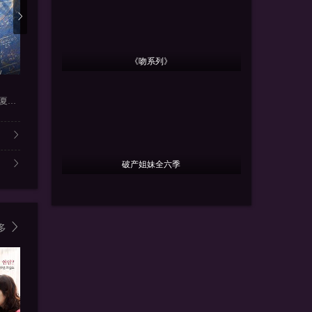
《吻系列》
更新第36集
更新第08集
更新
兵自风中来
人鱼
凛冬下的
胡一天,田曦薇,厉嘉琪,夏浩然
欧豪,侯勇,李幼斌,蓝盈莹,周
樊少皇,再米热,骆达华,李若希
何磊,张睿,
破产姐妹全六季
多