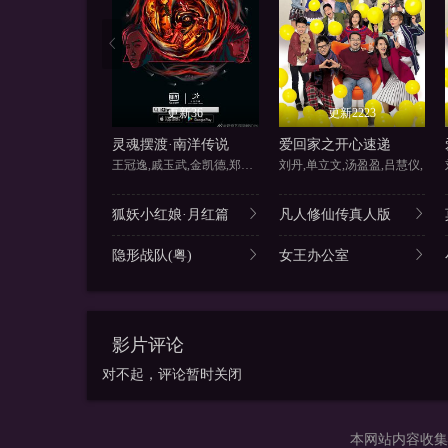
更新36
更新2223
灵魂摆渡·南洋传说
爱回家之开心速递
王冠逸,戚玉武,金凯德,郑斌辉
刘丹,单立文,汤盈盈,吕慧仪,
狐妖小红娘·月红篇
凡人修仙传真人版
隐形战队(粤)
女王办公室
影片评论
对不起，评论暂时关闭
本网站内容收集