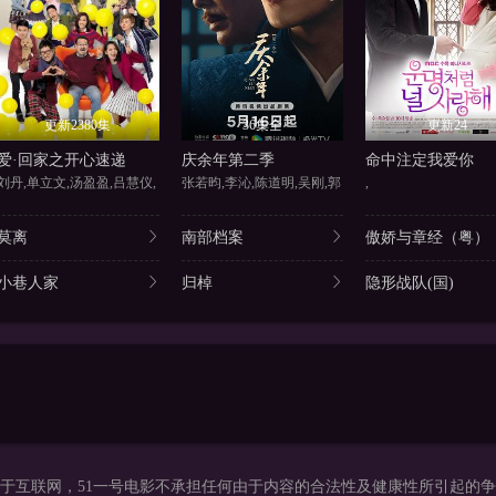
更新2380集
36集全
更新24
爱·回家之开心速递
庆余年第二季
命中注定我爱你
刘丹,单立文,汤盈盈,吕慧仪,
张若昀,李沁,陈道明,吴刚,郭
,
莫离
南部档案
傲娇与章经（粤）
小巷人家
归棹
隐形战队(国)
于互联网，51一号电影不承担任何由于内容的合法性及健康性所引起的