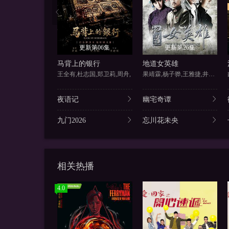
更新第06集
更新第26集
马背上的银行
地道女英雄
王全有,杜志国,郑卫莉,周舟,
果靖霖,杨子骅,王雅捷,井凌潇
夜语记
幽宅奇谭
九门2026
忘川花未央
相关热播
4.0