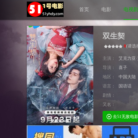
首页
电影
电视
双生契
0
(
请选
主演：
艾克力亚
导演：
喜子
地区：
中国大陆
语言：
国语话
剧情：
又名：
去51无敌电
更新第24集