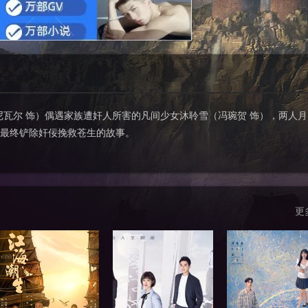
尼瓦尔 饰）偶遇家族遭奸人所害的凡间少女沐聆雪（冯琬贺 饰），两人月
最终铲除奸佞挽救苍生的故事。
更