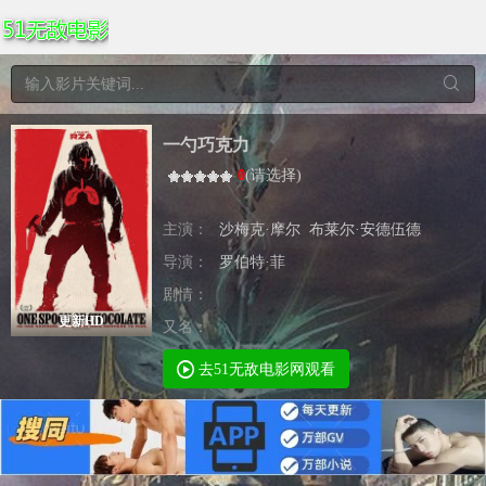
一勺巧克力
0
(
请选择
)
主演：
沙梅克·摩尔
布莱尔·安德伍德
导演：
罗伯特·菲
剧情：
更新HD
又名：
去51无敌电影网观看