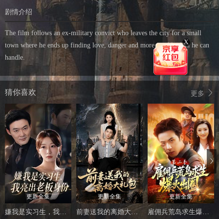
剧情介绍
The film follows an ex-military convict who leaves the city for a small
X
town where he ends up finding love, danger and more trouble than he can
handle.
猜你喜欢
更多
更新全集
更新全集
更新全集
嫌我是实习生，我亮出老板身份
前妻送我的离婚大礼包
雇佣兵荒岛求生爆火出圈第二季