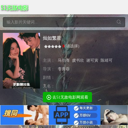
灿如繁星
0
(
请选择
)
主演：
马伯骞
虞书欣
谢可寅
陈靖可
导演：
李青蓉
剧情：
更新第32集
又名：
去51无敌电影网观看