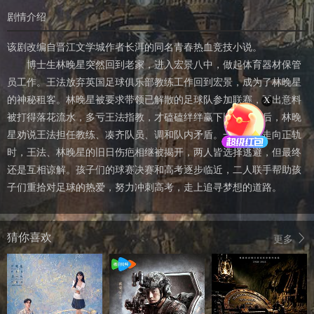
剧情介绍
该剧改编自晋江文学城作者长洱的同名青春热血竞技小说。
博士生林晚星突然回到老家，进入宏景八中，做起体育器材保管
员工作。王法放弃英国足球俱乐部教练工作回到宏景，成为了林晚星
X
的神秘租客。林晚星被要求带领已解散的足球队参加联赛，不出意料
被打得落花流水，多亏王法指教，才磕磕绊绊赢下比赛。此后，林晚
星劝说王法担任教练、凑齐队员、调和队内矛盾。一切看似走向正轨
时，王法、林晚星的旧日伤疤相继被揭开，两人皆选择逃避，但最终
还是互相谅解。孩子们的球赛决赛和高考逐步临近，二人联手帮助孩
子们重拾对足球的热爱，努力冲刺高考，走上追寻梦想的道路。
猜你喜欢
更多