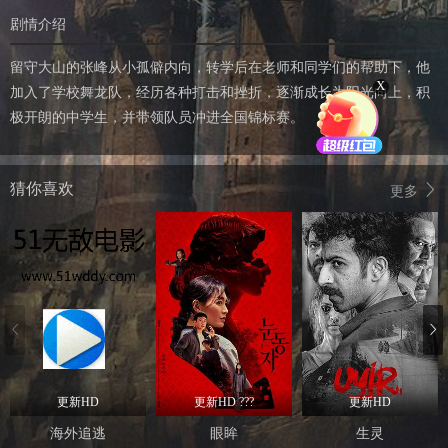
剧情介绍
留守大山的张峰从小孤僻内向，转学后在老师和同学们的帮助下，他
X
加入了学校舞龙队，经历各种打击和挫折，逐渐成长为阳光向上，积
极开朗的中学生，并带领队员冲进全国锦标赛。
猜你喜欢
更多
更新HD
更新HD ???
更新HD
海外追逃
眼眸
生灵