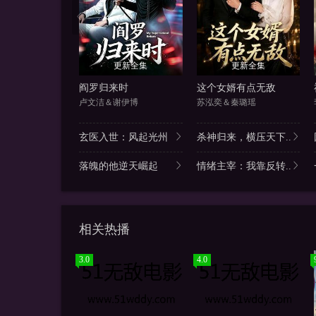
更新全集
更新全集
阎罗归来时
这个女婿有点无敌
卢文洁＆谢伊博
苏泓奕＆秦璐瑶
玄医入世：风起光州
杀神归来，横压天下..
落魄的他逆天崛起
情绪主宰：我靠反转..
相关热播
3.0
4.0