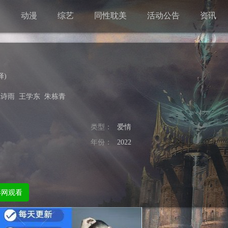
剧
动漫
综艺
同性耽美
活动公告
资讯
择
)
沈诗雨
王学东
朱栋青
类型：
爱情
年份：
2022
影网观看