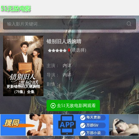
错别旧人遇婉晴
0
(
请选择
)
主演：
内详
导演：
内详
剧情：
更新错别旧人遇婉晴
（79集）全集
又名：
去51无敌电影网观看