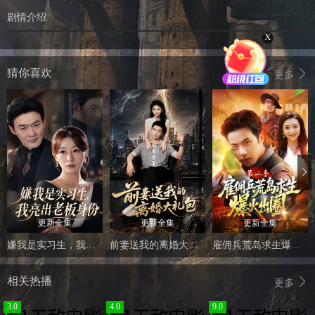
剧情介绍
X
猜你喜欢
更多
更新全集
更新全集
更新全集
嫌我是实习生，我亮出老板身份
前妻送我的离婚大礼包
雇佣兵荒岛求生爆火出圈第二季
相关热播
更多
3.0
4.0
9.0