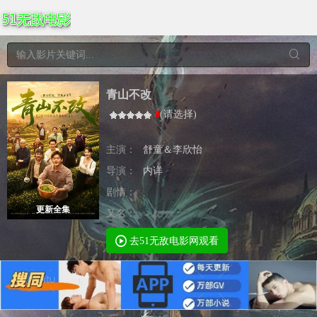
青山不改
0
(
请选择
)
主演：
舒童＆李欣怡
导演：
内详
剧情：
更新全集
又名：
去51无敌电影网观看