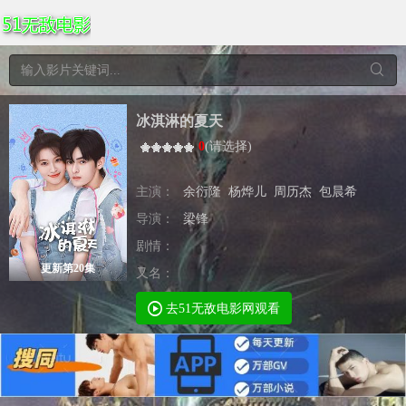
冰淇淋的夏天
0
(
请选择
)
主演：
余衍隆
杨烨儿
周历杰
包晨希
导演：
梁锋
剧情：
更新第20集
又名：
去51无敌电影网观看