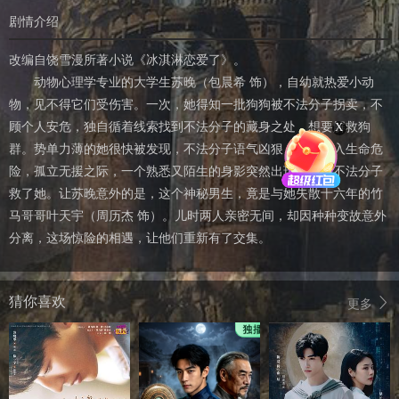
剧情介绍
改编自饶雪漫所著小说《冰淇淋恋爱了》。
动物心理学专业的大学生苏晚（包晨希 饰），自幼就热爱小动
物，见不得它们受伤害。一次，她得知一批狗狗被不法分子拐卖，不
X
顾个人安危，独自循着线索找到不法分子的藏身之处，想要解救狗
群。势单力薄的她很快被发现，不法分子语气凶狠，苏晚陷入生命危
险，孤立无援之际，一个熟悉又陌生的身影突然出现，制服不法分子
救了她。让苏晚意外的是，这个神秘男生，竟是与她失散十六年的竹
马哥哥叶天宇（周历杰 饰）。儿时两人亲密无间，却因种种变故意外
分离，这场惊险的相遇，让他们重新有了交集。
猜你喜欢
更多